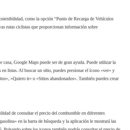
 sostenibilidad, como la opción “Punto de Recarga de Vehículos
vas rutas ciclistas que proporcionan información sobre
 de casa, Google Maps puede ser de gran ayuda. Puede utilizar la
 en listas. Al buscar un sitio, puedes presionar el ícono «ver» y
ritos», «Quiero ir» o «Sitios abandonados». También puedes crear
lidad de consultar el precio del combustible en diferentes
gasolina» en la barra de búsqueda y la aplicación le mostrará las
95. Pulsando sobre los iconos también podrás consultar el precio de