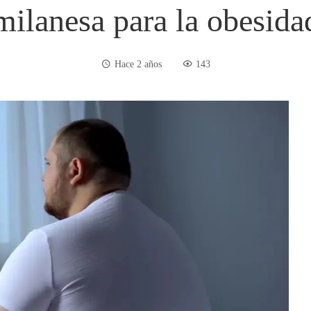
milanesa para la obesida
Hace 2 años
143