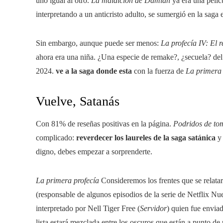
uno igual al otro.
La maldición de Damián
ya era una pelíc
interpretando a un anticristo adulto, se sumergió en la saga
Sin embargo, aunque puede ser menos:
La profecía IV: El 
ahora era una niña. ¿Una especie de remake?, ¿secuela? del 
2024.
ve a la saga donde esta
con la fuerza de
La primera 
Vuelve, Satanás
Con 81% de reseñas positivas en la página.
Podridos de to
complicado:
reverdecer los laureles de la saga satánica
y 
digno, debes empezar a sorprenderte.
La primera profecía
Consideremos los frentes que se relata
(responsable de algunos episodios de la serie de Netflix Nu
interpretado por Nell Tiger Free (
Servidor
) quien fue envia
lista estará mezclada entre los oscuros que están a punto de