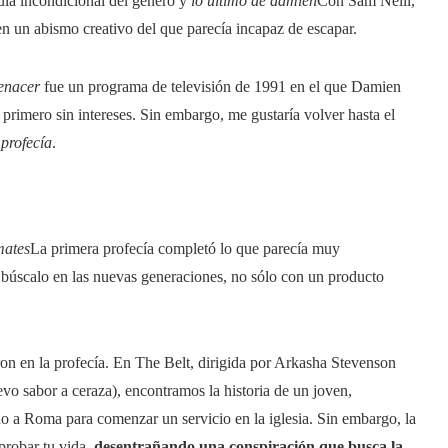
ula incondicional del género y
lo último de damien
Con Sam Neill,
 en un abismo creativo del que parecía incapaz de escapar.
renacer
fue un programa de televisión de 1991 en el que Damien
primero sin intereses. Sin embargo, me gustaría volver hasta el
profecía
.
mates
La primera profecía completó lo que parecía muy
búscalo en las nuevas generaciones, no sólo con un producto
ron en la profecía. En The Belt, dirigida por Arkasha Stevenson
evo sabor a ceraza), encontramos la historia de un joven,
do a Roma para comenzar un servicio en la iglesia. Sin embargo, la
 probar tu vida,
desentrañando una conspiración que busca la