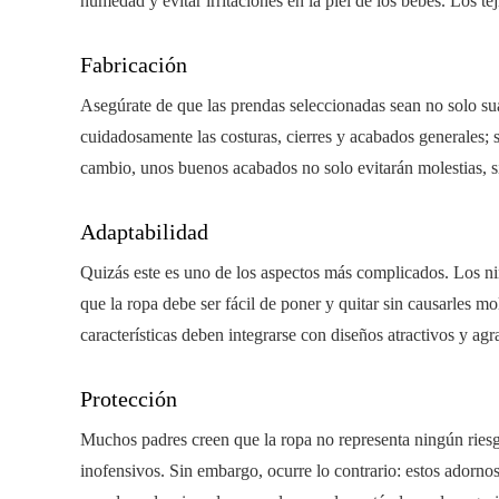
humedad y evitar irritaciones en la piel de los bebés. Los te
Fabricación
Asegúrate de que las prendas seleccionadas sean no solo su
cuidadosamente las costuras, cierres y acabados generales;
cambio, unos buenos acabados no solo evitarán molestias, s
Adaptabilidad
Quizás este es uno de los aspectos más complicados. Los niñ
que la ropa debe ser fácil de poner y quitar sin causarles mol
características deben integrarse con diseños atractivos y agr
Protección
Muchos padres creen que la ropa no representa ningún ries
inofensivos. Sin embargo, ocurre lo contrario: estos adorno