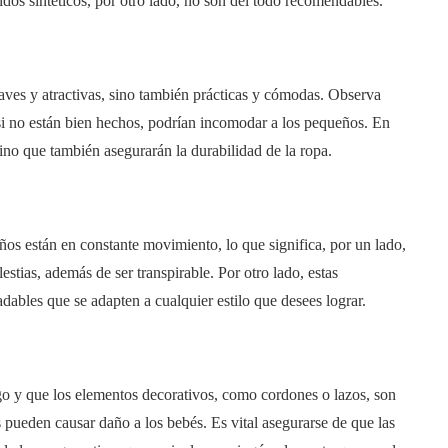
jidos sintéticos, por otro lado, no son del todo recomendables.
aves y atractivas, sino también prácticas y cómodas. Observa
 si no están bien hechos, podrían incomodar a los pequeños. En
ino que también asegurarán la durabilidad de la ropa.
os están en constante movimiento, lo que significa, por un lado,
estias, además de ser transpirable. Por otro lado, estas
adables que se adapten a cualquier estilo
que desees lograr.
go y que los elementos decorativos, como cordones o lazos, son
s pueden causar daño a los bebés. Es vital asegurarse de que las